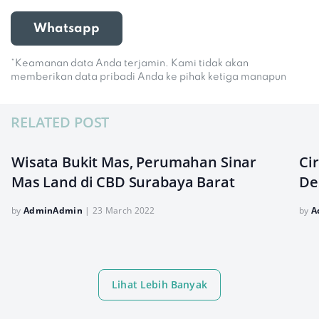
Whatsapp
*Keamanan data Anda terjamin. Kami tidak akan
memberikan data pribadi Anda ke pihak ketiga manapun
RELATED POST
Wisata Bukit Mas, Perumahan Sinar
Ci
Mas Land di CBD Surabaya Barat
De
by
AdminAdmin
|
23 March 2022
by
A
Lihat Lebih Banyak